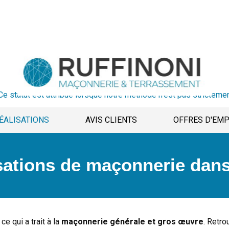
Ce statut est attribué lorsque notre méthode n'est pas strictemen
ÉALISATIONS
AVIS CLIENTS
OFFRES D'EMP
sations de maçonnerie dan
ce qui a trait à la
maçonnerie générale et gros œuvre
. Retr